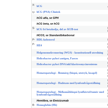
X-
hCG
U-
hCG (PNA) Clinitek
hCG alfa, se GPH
hCG beta, se hCG
S-
hCG fri betakedja, del av KUB-test
HCO3, se Standardbikarbonat
P-
HDL-kolesterol
P-
HE4
Helgenomsekvensering (WGS) - konstitutionell utredning
Helicobacter pylori antigen, Faeces
Helicobacter pylori DNA inkl klaritromycinresistens
Hematopatologi - Benmärg (biopsi, utstryk, koagel)
Hematopatologi - Hudstans med lymfomfrågeställning
Hematopatologi - Mellannålsbiopsi lymfkörtel/tumör med
lymfomfrågeställning
Hemlibra, se Emicizumab
B-
Hemoglobin (Hb)