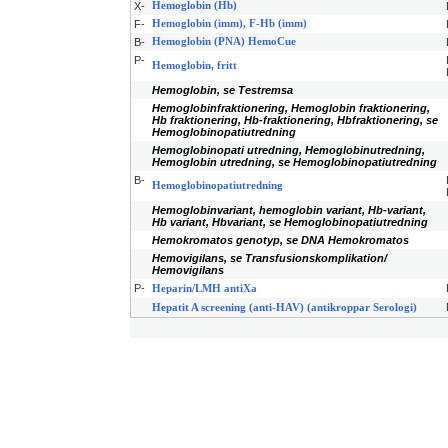
X-
Hemoglobin (Hb)
F-
Hemoglobin (imm), F-Hb (imm)
B-
Hemoglobin (PNA) HemoCue
P-
Hemoglobin, fritt
Hemoglobin, se Testremsa
Hemoglobinfraktionering, Hemoglobin fraktionering,
Hb fraktionering, Hb-fraktionering, Hbfraktionering, se
Hemoglobinopatiutredning
Hemoglobinopati utredning, Hemoglobinutredning,
Hemoglobin utredning, se Hemoglobinopatiutredning
B-
Hemoglobinopatiutredning
Hemoglobinvariant, hemoglobin variant, Hb-variant,
Hb variant, Hbvariant, se Hemoglobinopatiutredning
Hemokromatos genotyp, se DNA Hemokromatos
Hemovigilans, se Transfusionskomplikation/
Hemovigilans
P-
Heparin/LMH antiXa
Hepatit A screening (anti-HAV) (antikroppar Serologi)