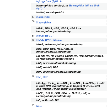
infl. typ B-ak (IgG), S-
Haemophilus serologi, se
Haemophilus infl. typ B-ak
(IgG), S-
Haldol, se Haloperidol
S-
Haloperidol
S-
Haptoglobin
HBA1, HBA2, HBB, HBG1, HBG2, se
Hemoglobinopatiutredning
B-
HbA1c (IFCC)
B-
HbA1c (PNA) Afinion
HbA2, se Hemoglobinopatiutredning
HbC, HbD, HbE, HbS, HbH, se
Hemoglobinopatiutredning
Hb-elfores, Hb elfores, Hbelfores, Hemoglobinelfores,
se Hemoglobinopatiutredning
HbF, se Fetomaternell blödning
HbF, se HbS, HbF
HbF, se Hemoglobinopatiutredning
B-
HbS, HbF
HBsAg, HBeAg, Anti-HBe, Anti-HBc, Anti-HBs, Hepatit
B virus DNA kvantifiering, se Hepatit B virus (HBV)
och Hepatit D virus (HDV) alla markörer
HbSS, HbS %, SCD, SCA, se B-HbS, HbF, se
Hemoglobinopatiutredning
HC, se Protein HC
P-
hCG