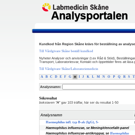
Kundkod från Region Skåne krävs för beställning av analyse
Till Vårdgivare Skåne beställ kundkod
Nyheter Analyser och anvisningar (t.ex Råd & Stöd), Beställninga
Transport, Laboratoriesvar, Kontakt och öppetttider finns att läs
Till Vårdgivare Skåne/Laboratoriemedicin
A
B
C
D
E
F
G
H
I
J
K
L
M
N
O
P
Q
R
S
T
Analysnamn:
Sökresultat
bokstaven "
H
"
gav 103 träffar, här ser du resultat 1-50
Analysnamn
Haemophilus infl. typ B-ak (IgG), S-
Haemophilus influenzae, se Meningit/encefalit-panel
Haemophilus influenzae-antikroppar, se
Haemophilus