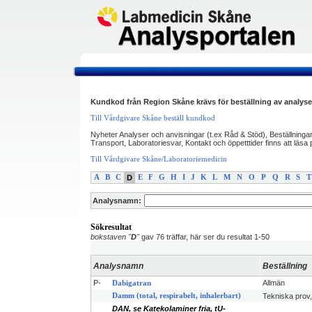
Kundkod från Region Skåne krävs för beställning av analyse
Till Vårdgivare Skåne beställ kundkod
Nyheter Analyser och anvisningar (t.ex Råd & Stöd), Beställninga
Transport, Laboratoriesvar, Kontakt och öppetttider finns att läs
Till Vårdgivare Skåne/Laboratoriemedicin
A
B
C
D
E
F
G
H
I
J
K
L
M
N
O
P
Q
R
S
T
Analysnamn:
Sökresultat
bokstaven "
D
"
gav 76 träffar, här ser du resultat 1-50
Analysnamn
Beställning
P-
Allmän
Dabigatran
Damm (total, respirabelt, inhalerbart)
Tekniska prov,
DAN, se Katekolaminer fria, tU-