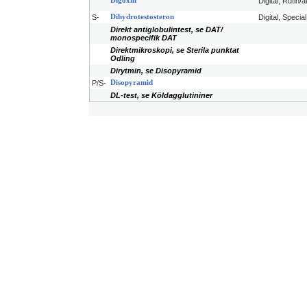
Digoxin
Digital, Rutin/a
S-
Dihydrotestosteron
Digital, Specia
Direkt antiglobulintest, se DAT/
monospecifik DAT
Direktmikroskopi, se Sterila punktat
Odling
Dirytmin, se Disopyramid
P/S-
Disopyramid
DL-test, se Köldagglutininer