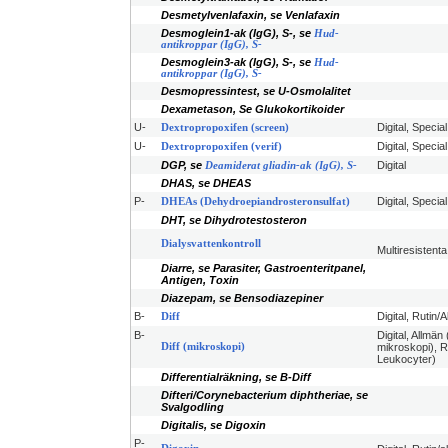
Desmetylvenlafaxin, se Venlafaxin
Desmoglein1-ak (IgG), S-, se
Hud-
antikroppar (IgG), S-
Desmoglein3-ak (IgG), S-, se
Hud-
antikroppar (IgG), S-
Desmopressintest, se U-Osmolalitet
Dexametason, Se Glukokortikoider
U-
Digital, Special
Dextropropoxifen (screen)
U-
Digital, Special
Dextropropoxifen (verif)
DGP, se
Digital
Deamiderat gliadin-ak (IgG), S-
DHAS, se DHEAS
P-
Digital, Speci
DHEAs (Dehydroepiandrosteronsulfat)
DHT, se Dihydrotestosteron
Dialysvattenkontroll
Multiresistent
Diarre, se Parasiter, Gastroenteritpanel,
Antigen, Toxin
Diazepam, se Bensodiazepiner
B-
Digital, Rutin/
Diff
B-
Digital, Allmän 
Diff (mikroskopi)
mikroskopi), R
Leukocyter)
Differentialräkning, se B-Diff
Difteri/Corynebacterium diphtheriae, se
Svalgodling
Digitalis, se Digoxin
P-