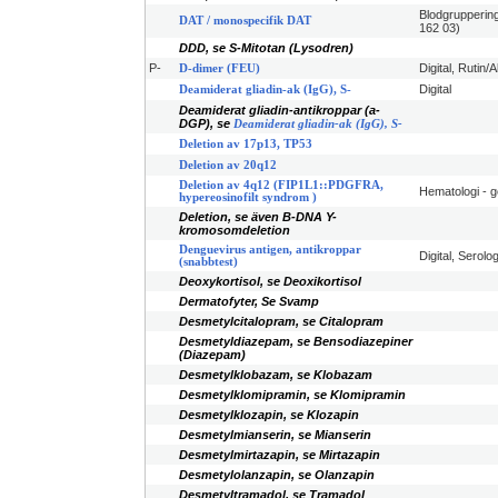
Blodgrupperin
DAT / monospecifik DAT
162 03)
DDD, se S-Mitotan (Lysodren)
P-
Digital, Rutin/
D-dimer (FEU)
Digital
Deamiderat gliadin-ak (IgG), S-
Deamiderat gliadin-antikroppar (a-
DGP), se
Deamiderat gliadin-ak (IgG), S-
Deletion av 17p13, TP53
Deletion av 20q12
Deletion av 4q12 (FIP1L1::PDGFRA,
Hematologi - g
hypereosinofilt syndrom )
Deletion, se även B-DNA Y-
kromosomdeletion
Denguevirus antigen, antikroppar
Digital, Serolog
(snabbtest)
Deoxykortisol, se Deoxikortisol
Dermatofyter, Se Svamp
Desmetylcitalopram, se Citalopram
Desmetyldiazepam, se Bensodiazepiner
(Diazepam)
Desmetylklobazam, se Klobazam
Desmetylklomipramin, se Klomipramin
Desmetylklozapin, se Klozapin
Desmetylmianserin, se Mianserin
Desmetylmirtazapin, se Mirtazapin
Desmetylolanzapin, se Olanzapin
Desmetyltramadol, se Tramadol