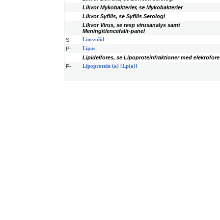
Likvor Mykobakterier, se Mykobakterier
Likvor Syfilis, se Syfilis Serologi
Likvor Virus, se resp virusanalys samt
Meningit/encefalit-panel
S-
Linezolid
P-
Lipas
Lipidelfores, se Lipoproteinfraktioner med elekrofore
P-
Lipoprotein (a) [Lp(a)]