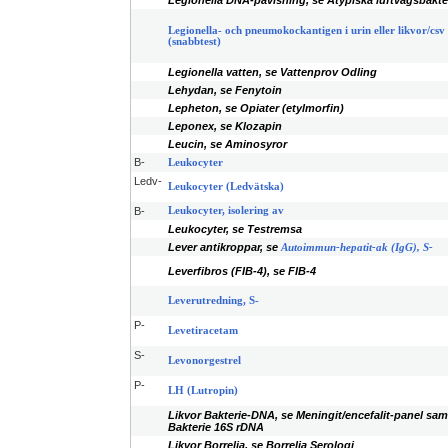
Legionella DNA-påvisning, se Atypiska luftvägsbakte
Legionella- och pneumokockantigen i urin eller likvor/csv
(snabbtest)
Legionella vatten, se Vattenprov Odling
Lehydan, se Fenytoin
Lepheton, se Opiater (etylmorfin)
Leponex, se Klozapin
Leucin, se Aminosyror
B-
Leukocyter
Ledv-
Leukocyter (Ledvätska)
B-
Leukocyter, isolering av
Leukocyter, se Testremsa
Lever antikroppar, se
Autoimmun-hepatit-ak (IgG), S-
Leverfibros (FIB-4), se FIB-4
Leverutredning, S-
P-
Levetiracetam
S-
Levonorgestrel
P-
LH (Lutropin)
Likvor Bakterie-DNA, se Meningit/encefalit-panel sam
Bakterie 16S rDNA
Likvor Borrelia, se Borrelia Serologi