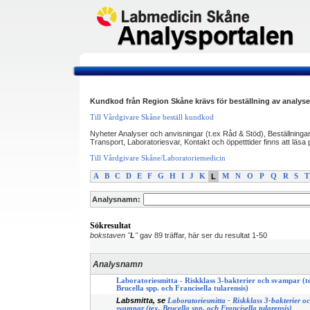
Kundkod från Region Skåne krävs för beställning av analyse
Till Vårdgivare Skåne beställ kundkod
Nyheter Analyser och anvisningar (t.ex Råd & Stöd), Beställninga
Transport, Laboratoriesvar, Kontakt och öppetttider finns att läs
Till Vårdgivare Skåne/Laboratoriemedicin
A
B
C
D
E
F
G
H
I
J
K
L
M
N
O
P
Q
R
S
T
Analysnamn:
Sökresultat
bokstaven "
L
"
gav 89 träffar, här ser du resultat 1-50
Analysnamn
Laboratoriesmitta - Riskklass 3-bakterier och svampar (t
Brucella spp. och Francisella tularensis)
Labsmitta, se
Laboratoriesmitta - Riskklass 3-bakterier o
svampar (tex. Brucella spp. och Francisella tularensis)