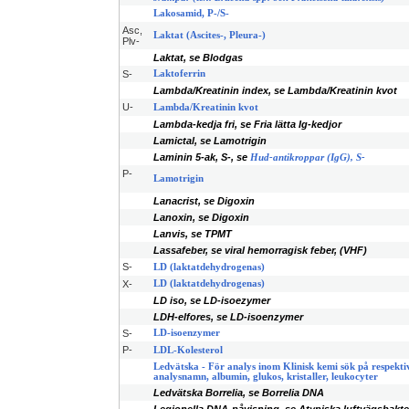
Lakosamid, P-/S-
Asc,
Laktat (Ascites-, Pleura-)
Plv-
Laktat, se Blodgas
S-
Laktoferrin
Lambda/Kreatinin index, se Lambda/Kreatinin kvot
U-
Lambda/Kreatinin kvot
Lambda-kedja fri, se Fria lätta Ig-kedjor
Lamictal, se Lamotrigin
Laminin 5-ak, S-, se
Hud-antikroppar (IgG), S-
P-
Lamotrigin
Lanacrist, se Digoxin
Lanoxin, se Digoxin
Lanvis, se TPMT
Lassafeber, se viral hemorragisk feber, (VHF)
S-
LD (laktatdehydrogenas)
X-
LD (laktatdehydrogenas)
LD iso, se LD-isoezymer
LDH-elfores, se LD-isoenzymer
S-
LD-isoenzymer
P-
LDL-Kolesterol
Ledvätska - För analys inom Klinisk kemi sök på respekti
analysnamn, albumin, glukos, kristaller, leukocyter
Ledvätska Borrelia, se Borrelia DNA