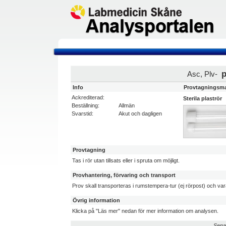
p
Asc, Plv-
Info
Provtagningsma
Ackrediterad:
Sterila plaströr
Beställning:
Allmän
Svarstid:
Akut och dagligen
Provtagning
Tas i rör utan tillsats eller i spruta om möjligt.
Provhantering, förvaring och transport
Prov skall transporteras i rumstempera-tur (ej rörpost) och vara
Övrig information
Klicka på "Läs mer" nedan för mer information om analysen.
Sena