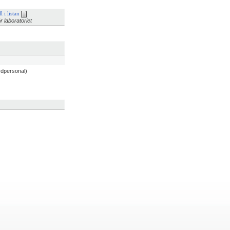
l i listan
r laboratoriet
rdpersonal)