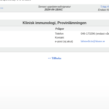
Senast uppdaterad/signatur
Lägg til
 >>
2024-04-18/AC
Endast fö
Klinisk immunologi, Provinlämningen
Frågor
Telefon
046-173296 (endast vå
Kontakt
e-post (ej akut)
labmedicin@skane.se
<< Tillbaka