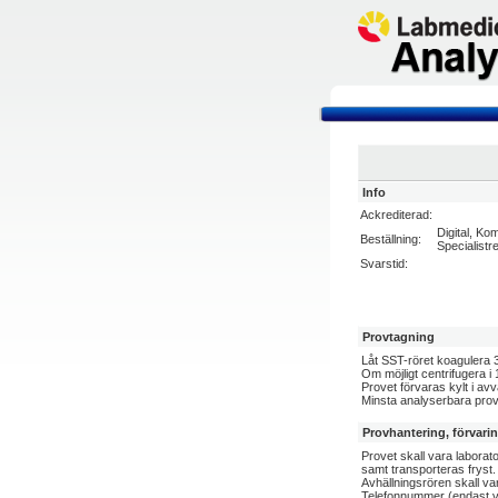
Info
Ackrediterad:
Digital, Ko
Beställning:
Specialist
Svarstid:
Provtagning
Låt SST-röret koagulera 3
Om möjligt centrifugera i 
Provet förvaras kylt i av
Minsta analyserbara pro
Provhantering, förvari
Provet skall vara laborato
samt transporteras fryst.
Avhällningsrören skall v
Telefonnummer (endast v