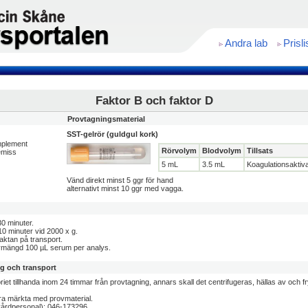
Andra lab
Prisli
Faktor B och faktor D
Provtagningsmaterial
SST-gelrör (guldgul kork)
mplement
Rörvolym
Blodvolym
Tillsats
remiss
5 mL
3.5 mL
Koagulationsaktiva
Vänd direkt minst 5 ggr för hand
alternativt minst 10 ggr med vagga.
0 minuter.
10 minuter vid 2000 x g.
vaktan på transport.
vmängd 100 µL serum per analys.
ng och transport
riet tillhanda inom 24 timmar från provtagning, annars skall det centrifugeras, hällas av och fr
ara märkta med provmaterial.
årdpersonal): 046-173296